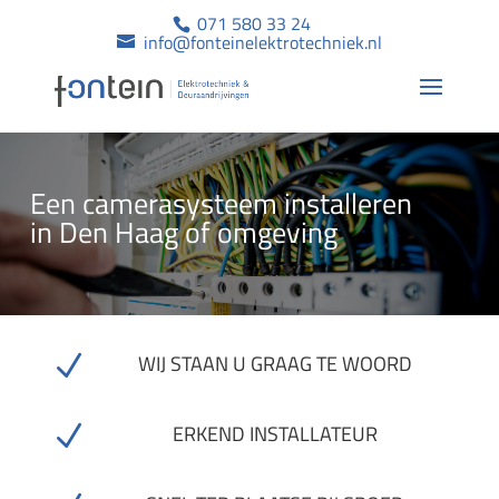
071 580 33 24
info@fonteinelektrotechniek.nl
Een camerasysteem installeren
in Den Haag of omgeving
N
WIJ STAAN U GRAAG TE WOORD
N
ERKEND INSTALLATEUR