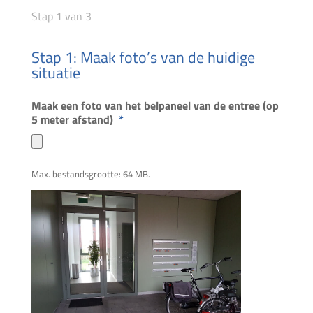
Stap
1
van
3
Stap 1: Maak foto’s van de huidige
situatie
Maak een foto van het belpaneel van de entree (op
5 meter afstand)
*
Max. bestandsgrootte: 64 MB.